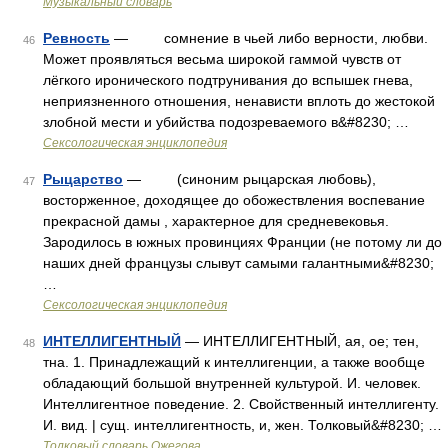
Музыкальный словарь
Ревность
— сомнение в чьей либо верности, любви.
46
Может проявляться весьма широкой гаммой чувств от
лёгкого иронического подтрунивания до вспышек гнева,
неприязненного отношения, ненависти вплоть до жестокой
злобной мести и убийства подозреваемого в&#8230; …
Сексологическая энциклопедия
Рыцарство
— (синоним рыцарская любовь),
47
восторженное, доходящее до обожествления воспевание
прекрасной дамы , характерное для средневековья.
Зародилось в южных провинциях Франции (не потому ли до
наших дней французы слывут самыми галантными&#8230;
…
Сексологическая энциклопедия
ИНТЕЛЛИГЕНТНЫЙ
— ИНТЕЛЛИГЕНТНЫЙ, ая, ое; тен,
48
тна. 1. Принадлежащий к интеллигенции, а также вообще
обладающий большой внутренней культурой. И. человек.
Интеллигентное поведение. 2. Свойственный интеллигенту.
И. вид. | сущ. интеллигентность, и, жен. Толковый&#8230; …
Толковый словарь Ожегова