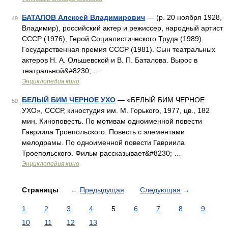
БАТАЛОВ Алексей Владимирович
— (р. 20 ноября 1928,
49
Владимир), российский актер и режиссер, народный артист
СССР (1976), Герой Социалистического Труда (1989).
Государственная премия СССР (1981). Сын театральных
актеров Н. А. Ольшевской и В. П. Баталова. Вырос в
театральной&#8230; …
Энциклопедия кино
БЕЛЫЙ БИМ ЧЕРНОЕ УХО
— «БЕЛЫЙ БИМ ЧЕРНОЕ
50
УХО», СССР, киностудия им. М. Горького, 1977, цв., 182
мин. Киноповесть. По мотивам одноименной повести
Гавриила Троепольского. Повесть с элементами
мелодрамы. По одноименной повести Гавриила
Троепольского. Фильм рассказывает&#8230; …
Энциклопедия кино
Страницы
←
Предыдущая
Следующая
→
1
2
3
4
5
6
7
8
9
10
11
12
13