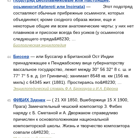
Подотряд Бесплавниковые или Настоящие,
43
осьминоги(Apteroti или lncirrata)
— Этот подотряд
составляют обычные прибрежные осьминоги, которых
объединяют, кроме сходного образа жизни, еще и
некоторые общие им всем анатомические черты: у них нет
плавников и присоски всегда без усиков (у осьминогов
следующего отряда&#8230; …
Биологическая энциклопедия
Биссер
— или Буссагир в Британской Ост Индии
44
принадлежащее к Пенджабскому вице губернаторству
вассальное государство, лежит между 30° 56 32° 8 с. ш. и
77° 7° 5 в. д. (от Гринвича); занимает 8548 кв. км (156 кв.
миль) с 64345 жит. (1881). Простираясь по&#8230; …
Энциклопедический словарь Ф.А. Брокгауза и И.А. Ефрона
ФИБИХ Зденек
— ( 21 XII 1850, Вшеборжице 15 X 1900,
45
Прага) Замечательный чешский композитор З. Фибих
наряду с Б. Сметаной и А. Дворжаком справедливо
причислен к основоположникам национальной
композиторской школы. Жизнь и творчество композитора
совпали с&#8230; …